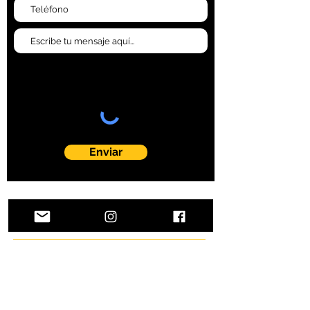
Enviar
4249 East State St. Suite 203
Rockford IL 61108
+1 305.906.2247