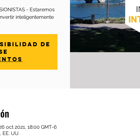
IONISTAS - Estaremos
vertir inteligentemente
sibilidad de
se
entos
ión
26 oct 2021, 18:00 GMT-6
, EE. UU.