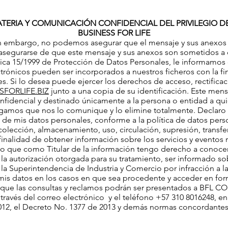
TERIA Y COMUNICACIÓN CONFIDENCIAL DEL PRIVILEGIO DE 
BUSINESS FOR LIFE
. Sin embargo, no podemos asegurar que el mensaje y sus anexos t
 asegurarse de que este mensaje y sus anexos son sometidos a d
ca 15/1999 de Protección de Datos Personales, le informamos qu
trónicos pueden ser incorporados a nuestros ficheros con la f
s. Si lo desea puede ejercer los derechos de acceso, rectifica
FORLIFE.BIZ
junto a una copia de su identificación. Este me
onfidencial y destinado únicamente a la persona o entidad a qui
rogamos que nos lo comunique y lo elimine totalmente. Declaro 
o de mis datos personales, conforme a la política de datos per
olección, almacenamiento, uso, circulación, supresión, transfe
 finalidad de obtener información sobre los servicios y eventos r
que como Titular de la información tengo derecho a conocer, ac
 la autorización otorgada para su tratamiento, ser informado so
a Superintendencia de Industria y Comercio por infracción a la 
e mis datos en los casos en que sea procedente y acceder en for
 que las consultas y reclamos podrán ser presentados a BFL 
 través del correo electrónico y el teléfono +57 310 8016248, 
012, el Decreto No. 1377 de 2013 y demás normas concordante