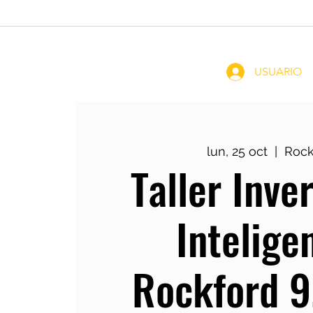
Home
Coachin
USUARIO
lun, 25 oct
  |  
Rock
Taller Inve
Intelige
Rockford 9