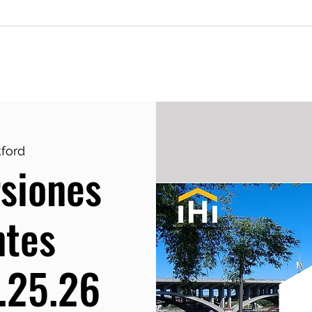
g
Keynotes & Workshops
Monday 
ford
rsiones
ntes
.25.26