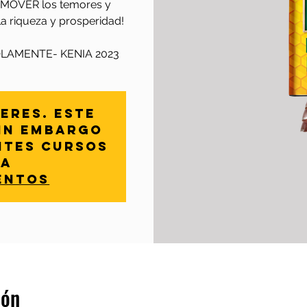
REMOVER los temores y
a riqueza y prosperidad!
LAMENTE- KENIA 2023
eres. Este
sin embargo
ntes cursos
pa
entos
ión