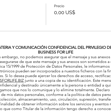
Precio
0,00 US$
TERIA Y COMUNICACIÓN CONFIDENCIAL DEL PRIVILEGIO DE 
BUSINESS FOR LIFE
. Sin embargo, no podemos asegurar que el mensaje y sus anexos t
 asegurarse de que este mensaje y sus anexos son sometidos a d
ca 15/1999 de Protección de Datos Personales, le informamos qu
trónicos pueden ser incorporados a nuestros ficheros con la f
s. Si lo desea puede ejercer los derechos de acceso, rectifica
FORLIFE.BIZ
junto a una copia de su identificación. Este me
onfidencial y destinado únicamente a la persona o entidad a qui
rogamos que nos lo comunique y lo elimine totalmente. Declaro 
o de mis datos personales, conforme a la política de datos per
olección, almacenamiento, uso, circulación, supresión, transfe
 finalidad de obtener información sobre los servicios y eventos r
que como Titular de la información tengo derecho a conocer, ac